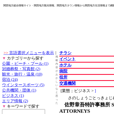
関西地方総合情報サイト・関西地方観光情報、関西地方タウン情報から関西地方生活情報まで網
|
>>
言語選択メニューを表示
チラシ
掲
▼
カテゴリーから探す
イベント
載
公園・ビーチ・プール (1)
内
ホテル
容
冠婚葬祭・写真館 (2)
病院
が
観光・旅行・温泉 (10)
お
役所
か
宿泊 (24)
し
交通機関
ウインタースポーツ (5)
い
な
公共機関・団体 (1)
[業態；ビジネス >
]
と
ビジネス (1)
思
さのしょうごとっきょじ
っ
エリア情報 (2)
た
佐野章吾特許事務所 SANO
▼
キーワードで探す
ATTORNEYS