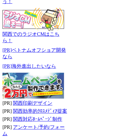
う！
関西でのラジオCMはこち
ら！
[PR]ベトナムオフショア開発
なら
[PR]海外進出したいなら
[PR]
関西印刷デザイン
[PR]
関西効率的ｸﾛｽﾒﾃﾞｨｱ提案
[PR]
関西対応ﾎｰﾑﾍﾟｰｼﾞ制作
[PR]
アンケート/予約/フォー
ム