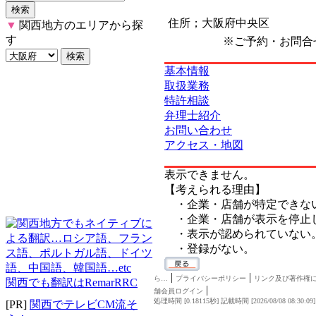
住所；大阪府中央区
▼
関西地方のエリアから探
す
※ご予約・お問合
基本情報
取扱業務
特許相談
弁理士紹介
お問い合わせ
アクセス・地図
表示できません。
【考えられる理由】
・企業・店舗が特定できな
・企業・店舗が表示を停止
・表示が認められていない
・登録がない。
|
|
ら…
プライバシーポリシー
リンク及び著作権
関西でも翻訳はRemarRRC
|
舗会員ログイン
処理時間 [0.18115秒] 記載時間 [2026/08/08 08:30:09
[PR]
関西でテレビCM流そ