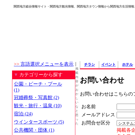
関西地方総合情報サイト・関西地方観光情報、関西地方タウン情報から関西地方生活情報
|
>>
言語選択メニューを表示
チラシ
イベント
ホテル
掲
載
▼
カテゴリーから探す
内
お問い合わせ
容
公園・ビーチ・プール
が
(1)
お
お問い合わせはこちらの
か
冠婚葬祭・写真館 (2)
し
い
観光・旅行・温泉 (10)
お名前
な
と
宿泊 (24)
メールアドレス
思
っ
ウインタースポーツ (5)
お問合せ区分
た
掲載各
公共機関・団体 (1)