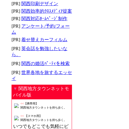
[PR]
関西印刷デザイン
[PR]
関西効率的ｸﾛｽﾒﾃﾞｨｱ提案
[PR]
関西対応ﾎｰﾑﾍﾟｰｼﾞ制作
[PR]
アンケート/予約/フォー
ム
[PR]
着せ替えカーフィルム
[PR]
英会話を勉強したいな
ら。
[PR]
関西の婚活ﾊﾟｰﾃｨを検索
[PR]
世界各地を旅するエッセ
イ
▼
関西地方タウンネットモ
バイル版
<<
【携帯用】
関西地方タウンネットを持ち歩く。
<<
【スマホ用】
関西地方タウンネットを持ち歩く。
いつでもどこでも気軽にピ