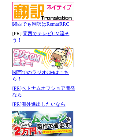
関西でも翻訳はRemarRRC
[PR]
関西でテレビCM流そ
う！
関西でのラジオCMはこち
ら！
[PR]ベトナムオフショア開発
なら
[PR]海外進出したいなら