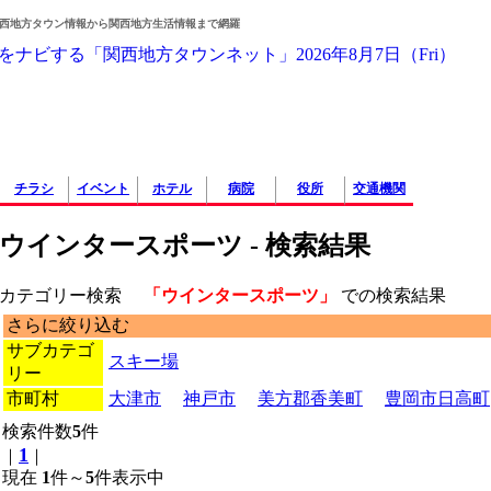
西地方タウン情報から関西地方生活情報まで網羅
チラシ
イベント
ホテル
病院
役所
交通機関
ウインタースポーツ - 検索結果
カテゴリー検索
「ウインタースポーツ」
での検索結果
さらに絞り込む
サブカテゴ
スキー場
リー
市町村
大津市
神戸市
美方郡香美町
豊岡市日高町
検索件数
5
件
1
｜
｜
現在
1
件～
5
件表示中