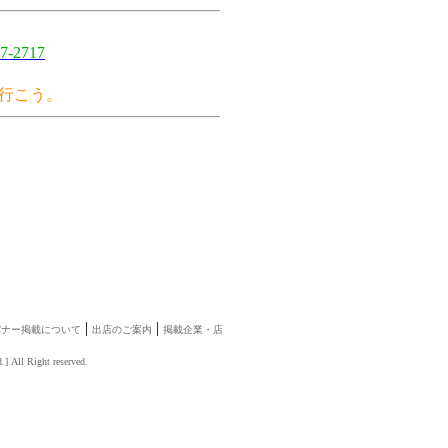
7-2717
行こう。
|
|
バナー掲載について
出店のご案内
掲載企業・店
d.
] All Right reserved.