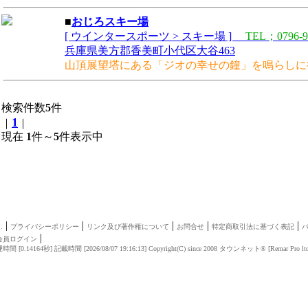
■
おじろスキー場
[ ウインタースポーツ > スキー場 ]
TEL；0796-9
兵庫県美方郡香美町小代区大谷463
山頂展望塔にある「ジオの幸せの鐘」を鳴らしに
検索件数
5
件
1
｜
｜
現在
1
件～
5
件表示中
|
|
|
|
|
…
プライバシーポリシー
リンク及び著作権について
お問合せ
特定商取引法に基づく表記
|
会員ログイン
時間 [0.14164秒] 記載時間 [2026/08/07 19:16:13]
Copyright(C) since 2008
タウンネット®
[
Remar Pro lt