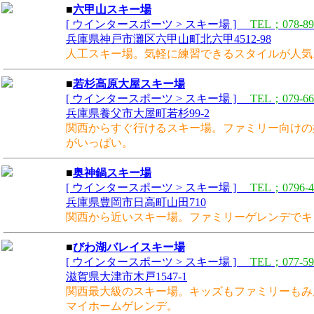
■
六甲山スキー場
[ ウインタースポーツ > スキー場 ]
TEL；078-89
兵庫県神戸市灘区六甲山町北六甲4512-98
人工スキー場。気軽に練習できるスタイルが人気
■
若杉高原大屋スキー場
[ ウインタースポーツ > スキー場 ]
TEL；079-66
兵庫県養父市大屋町若杉99-2
関西からすぐ行けるスキー場。ファミリー向けの
がいっぱい。
■
奥神鍋スキー場
[ ウインタースポーツ > スキー場 ]
TEL；0796-4
兵庫県豊岡市日高町山田710
関西から近いスキー場。ファミリーゲレンデでキ
■
びわ湖バレイスキー場
[ ウインタースポーツ > スキー場 ]
TEL；077-59
滋賀県大津市木戸1547-1
関西最大級のスキー場。キッズもファミリーもみ
マイホームゲレンデ。