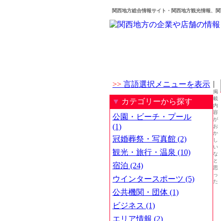
関西地方総合情報サイト・関西地方観光情報、関
|
>>
言語選択メニューを表示
掲
載
▼
カテゴリーから探す
内
容
公園・ビーチ・プール
が
(1)
お
か
冠婚葬祭・写真館 (2)
し
い
観光・旅行・温泉 (10)
な
と
宿泊 (24)
思
っ
ウインタースポーツ (5)
た
公共機関・団体 (1)
ビジネス (1)
エリア情報 (2)