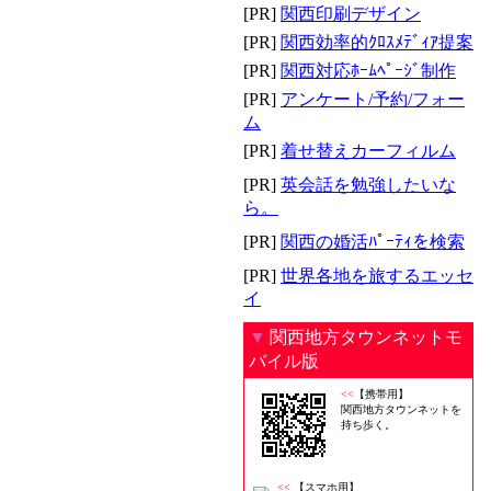
[PR]
関西印刷デザイン
[PR]
関西効率的ｸﾛｽﾒﾃﾞｨｱ提案
[PR]
関西対応ﾎｰﾑﾍﾟｰｼﾞ制作
[PR]
アンケート/予約/フォー
ム
[PR]
着せ替えカーフィルム
[PR]
英会話を勉強したいな
ら。
[PR]
関西の婚活ﾊﾟｰﾃｨを検索
[PR]
世界各地を旅するエッセ
イ
▼
関西地方タウンネットモ
バイル版
<<
【携帯用】
関西地方タウンネットを
持ち歩く。
<<
【スマホ用】