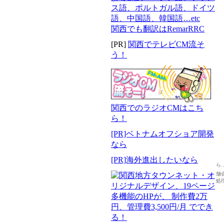
関西でも翻訳はRemarRRC
[PR]
関西でテレビCM流そ
う！
関西でのラジオCMはこち
ら！
[PR]ベトナムオフショア開発
なら
[PR]海外進出したいなら
ら
舗
処理