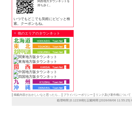
関西地方タウンネットを
持ち歩く。
いつでもどこでも気軽にピピッと検
索。クーポンもね。
▼
他のエリアのタウンネット
|
|
|
掲載内容がおかしいなと思ったら…
プライバシーポリシー
リンク及び著作権について
処理時間 [0.12238秒] 記載時間 [2026/08/06 11:55:25]