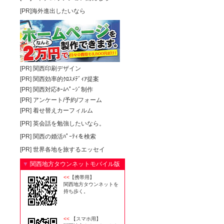
[PR]海外進出したいなら
[PR]
関西印刷デザイン
[PR]
関西効率的ｸﾛｽﾒﾃﾞｨｱ提案
[PR]
関西対応ﾎｰﾑﾍﾟｰｼﾞ制作
[PR]
アンケート/予約/フォーム
[PR]
着せ替えカーフィルム
[PR]
英会話を勉強したいなら。
[PR]
関西の婚活ﾊﾟｰﾃｨを検索
[PR]
世界各地を旅するエッセイ
▼
関西地方タウンネットモバイル版
<<
【携帯用】
関西地方タウンネットを
持ち歩く。
<<
【スマホ用】