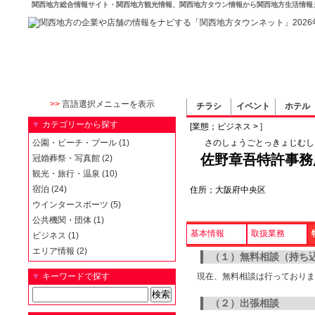
関西地方総合情報サイト・関西地方観光情報、関西地方タウン情報から関西地方生活情報
>>
言語選択メニューを表示
チラシ
イベント
ホテル
▼
カテゴリーから探す
[業態；ビジネス >
]
公園・ビーチ・プール (1)
さのしょうごとっきょじむし
佐野章吾特許事務所 SA
冠婚葬祭・写真館 (2)
観光・旅行・温泉 (10)
宿泊 (24)
住所；大阪府中央区
ウインタースポーツ (5)
公共機関・団体 (1)
基本情報
取扱業務
ビジネス (1)
エリア情報 (2)
（１）無料相談（持ち
▼
キーワードで探す
現在、無料相談は行っておりま
（２）出張相談