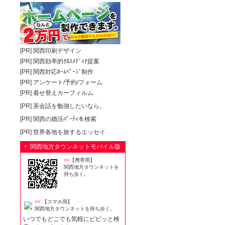
[PR]
関西印刷デザイン
[PR]
関西効率的ｸﾛｽﾒﾃﾞｨｱ提案
[PR]
関西対応ﾎｰﾑﾍﾟｰｼﾞ制作
[PR]
アンケート/予約/フォーム
[PR]
着せ替えカーフィルム
[PR]
英会話を勉強したいなら。
[PR]
関西の婚活ﾊﾟｰﾃｨを検索
[PR]
世界各地を旅するエッセイ
▼
関西地方タウンネットモバイル版
<<
【携帯用】
関西地方タウンネットを
持ち歩く。
<<
【スマホ用】
関西地方タウンネットを持ち歩く。
いつでもどこでも気軽にピピッと検