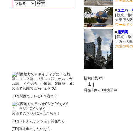
世界最大級
■
ユニバー
[ 観光・旅
大阪府大阪
ワールドク
■
通天閣
[ 観光・旅
大阪府大阪
大阪の町の
検索件数
3
件
1
｜
｜
関西でも翻訳はRemarRRC
現在
1
件～
3
件表示中
[PR]
関西でテレビCM流そう！
関西でのラジオCMはこちら！
[PR]ベトナムオフショア開発なら
[PR]海外進出したいなら