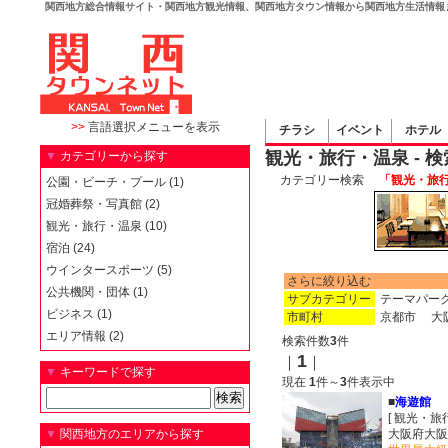
関西地方総合情報サイト・関西地方観光情報、関西地方タウン情報から関西地方生活情報
>>
言語選択メニューを表示
チラシ
イベント
ホテル
観光・旅行・温泉 - 
▼
カテゴリーから探す
カテゴリー検索
「観光・旅行
公園・ビーチ・プール (1)
冠婚葬祭・写真館 (2)
観光・旅行・温泉 (10)
宿泊 (24)
ウインタースポーツ (5)
さらに絞り込む
公共機関・団体 (1)
サブカテゴリー
テーマパー
ビジネス (1)
市町村
京都市
大
エリア情報 (2)
検索件数
3
件
1
｜
｜
▼
キーワードで探す
現在
1
件～
3
件表示中
■
海遊館
[ 観光・旅
▼
関西地方のエリアから探す
大阪府大阪市