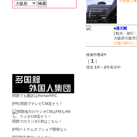
※改修工事
■
通天閣
[ 観光・旅行
大阪府大阪市浪
大阪の町のシ
検索件数
2
件
1
｜
｜
現在
1
件～
2
件表示中
関西でも翻訳はRemarRRC
[PR]
関西でテレビCM流そう！
関西でのラジオCMはこちら！
[PR]ベトナムオフショア開発なら