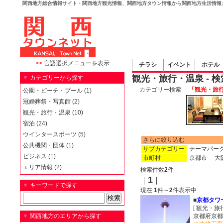
関西地方総合情報サイト・関西地方観光情報、関西地方タウン情報から関西地方生活情報
>>
言語選択メニューを表示
チラシ
イベント
ホテル
観光・旅行・温泉 - 
▼
カテゴリーから探す
カテゴリー検索
「観光・旅行
公園・ビーチ・プール (1)
冠婚葬祭・写真館 (2)
観光・旅行・温泉 (10)
宿泊 (24)
ウインタースポーツ (5)
さらに絞り込む
公共機関・団体 (1)
サブカテゴリー
テーマパー
ビジネス (1)
市町村
京都市
大
エリア情報 (2)
検索件数
2
件
1
｜
｜
▼
キーワードで探す
現在
1
件～
2
件表示中
■
京都タワ
[ 観光・旅
▼
関西地方のエリアから探す
京都府京都