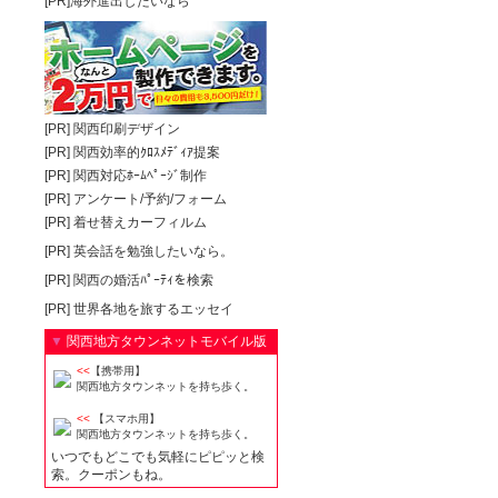
[PR]海外進出したいなら
[PR]
関西印刷デザイン
[PR]
関西効率的ｸﾛｽﾒﾃﾞｨｱ提案
[PR]
関西対応ﾎｰﾑﾍﾟｰｼﾞ制作
[PR]
アンケート/予約/フォーム
[PR]
着せ替えカーフィルム
[PR]
英会話を勉強したいなら。
[PR]
関西の婚活ﾊﾟｰﾃｨを検索
[PR]
世界各地を旅するエッセイ
▼
関西地方タウンネットモバイル版
<<
【携帯用】
関西地方タウンネットを持ち歩く。
<<
【スマホ用】
関西地方タウンネットを持ち歩く。
いつでもどこでも気軽にピピッと検
索。クーポンもね。