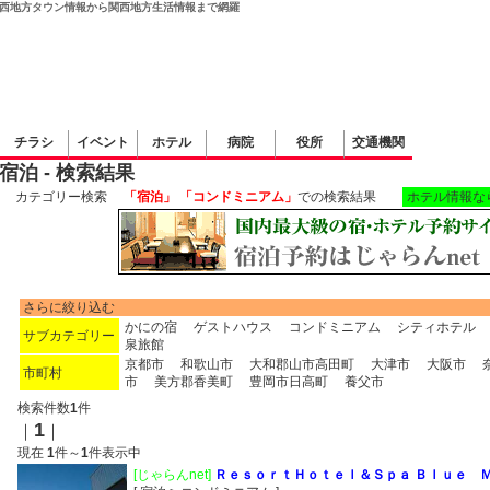
西地方タウン情報から関西地方生活情報まで網羅
チラシ
イベント
ホテル
病院
役所
交通機関
宿泊 - 検索結果
カテゴリー検索
「宿泊」 「コンドミニアム」
での検索結果
ホテル情報な
さらに絞り込む
かにの宿
ゲストハウス
コンドミニアム
シティホテル
サブカテゴリー
泉旅館
京都市
和歌山市
大和郡山市高田町
大津市
大阪市
市町村
市
美方郡香美町
豊岡市日高町
養父市
検索件数
1
件
1
｜
｜
現在
1
件～
1
件表示中
[じゃらんnet]
ＲｅｓｏｒｔＨｏｔｅｌ＆Ｓｐａ Ｂｌｕｅ 