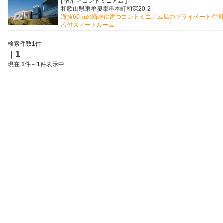
[ 宿泊 > コンドミニアム ]
和歌山県東牟婁郡串本町和深20-2
海抜60ｍの断崖に建つコンドミニアム風のプライベート空
呂付スィートルーム。
検索件数
1
件
1
｜
｜
現在
1
件～
1
件表示中