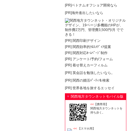
[PR]ベトナムオフショア開発なら
[PR]海外進出したいなら
[PR]
関西印刷デザイン
[PR]
関西効率的ｸﾛｽﾒﾃﾞｨｱ提案
[PR]
関西対応ﾎｰﾑﾍﾟｰｼﾞ制作
[PR]
アンケート/予約/フォーム
[PR]
着せ替えカーフィルム
[PR]
英会話を勉強したいなら。
[PR]
関西の婚活ﾊﾟｰﾃｨを検索
[PR]
世界各地を旅するエッセイ
▼
関西地方タウンネットモバイル版
<<
【携帯用】
関西地方タウンネットを
持ち歩く。
<<
【スマホ用】