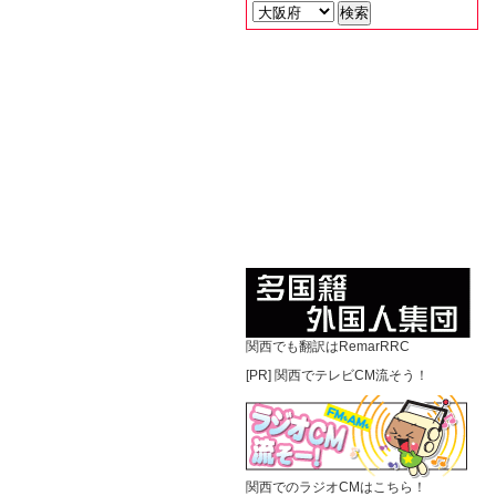
関西でも翻訳はRemarRRC
[PR]
関西でテレビCM流そう！
関西でのラジオCMはこちら！