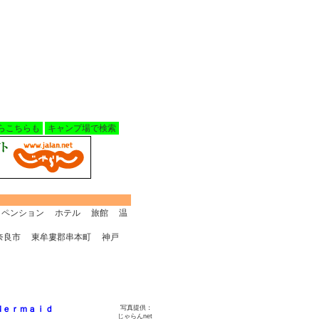
らこちらも
キャンプ場で検索
ペンション
ホテル
旅館
温
奈良市
東牟婁郡串本町
神戸
Ｍｅｒｍａｉｄ
写真提供：
じゃらんnet