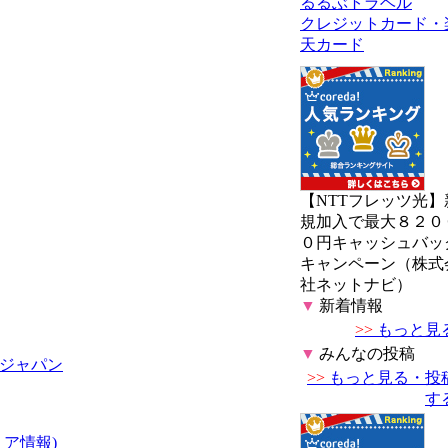
るるぶトラベル
クレジットカード・
天カード
【NTTフレッツ光】
規加入で最大８２０
０円キャッシュバッ
キャンペーン（株式
社ネットナビ）
▼
新着情報
>>
もっと見
▼
みんなの投稿
ジャパン
>>
もっと見る・投
す
ア情報)