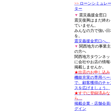
>>
ローンシミュレ
ター
▼
震災義援金窓口
震災復興はまだ終わ
ていません。
みんなの力で強い日
を。
震災義援金窓口へ。
▼
関西地方の事業主
の方へ
関西地方タウンネッ
に会社やお店の情報
掲載しませんか。
★出店のお申し込み
機能充実の専用ペー
で、顧客獲得のチャ
スを広げましょう。
★すでに登録済みな
ら…
掲載企業・店舗会員
グイン