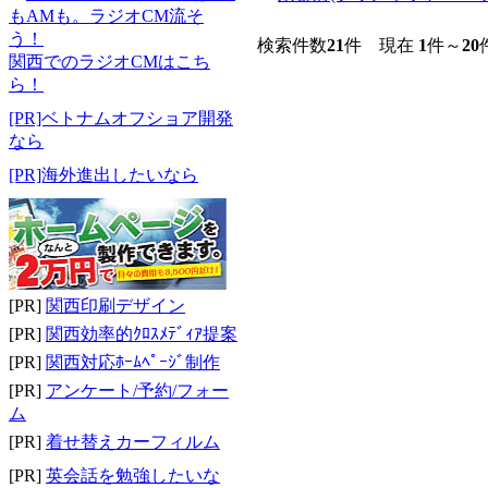
検索件数
21
件 現在
1
件～
20
関西でのラジオCMはこち
ら！
[PR]ベトナムオフショア開発
なら
[PR]海外進出したいなら
[PR]
関西印刷デザイン
[PR]
関西効率的ｸﾛｽﾒﾃﾞｨｱ提案
[PR]
関西対応ﾎｰﾑﾍﾟｰｼﾞ制作
[PR]
アンケート/予約/フォー
ム
[PR]
着せ替えカーフィルム
[PR]
英会話を勉強したいな