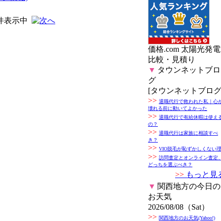
件表示中
価格.com 太陽光発電
比較・見積り
▼
タウンネットブロ
グ
[タウンネットブログ
>>
退職代行で救われた私｜心
壊れる前に動いてよかった
>>
退職代行で有給休暇は使え
の？
>>
退職代行は家族に相談すべ
き？
>>
VIO脱毛が恥ずかしくない
>>
訪問査定とオンライン査定
どっちを選ぶべき？
>>
もっと見
▼
関西地方の今日の
お天気
2026/08/08（Sat）
>>
関西地方のお天気(Yahoo!)