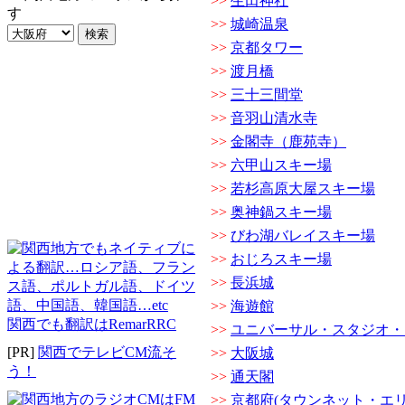
>>
生田神社
す
>>
城崎温泉
>>
京都タワー
>>
渡月橋
>>
三十三間堂
>>
音羽山清水寺
>>
金閣寺（鹿苑寺）
>>
六甲山スキー場
>>
若杉高原大屋スキー場
>>
奥神鍋スキー場
>>
びわ湖バレイスキー場
>>
おじろスキー場
>>
長浜城
>>
海遊館
関西でも翻訳はRemarRRC
>>
ユニバーサル・スタジオ・
[PR]
関西でテレビCM流そ
>>
大阪城
う！
>>
通天閣
>>
京都府(タウンネット・エリ