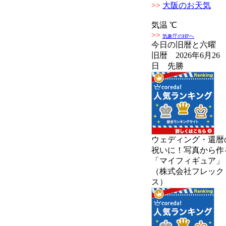
>>
大阪のお天気
気温 ℃
>>
気象庁のHPへ
今日の旧暦と六曜
旧暦 2026年6月26
日 先勝
ウェディング・還暦
祝いに！写真から作
「マイフィギュア」
（株式会社フレック
ス）