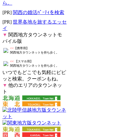
ら。
[PR]
関西の婚活ﾊﾟｰﾃｨを検索
[PR]
世界各地を旅するエッセ
イ
▼
関西地方タウンネットモ
バイル版
<<
【携帯用】
関西地方タウンネットを持ち歩く。
<<
【スマホ用】
関西地方タウンネットを持ち歩く。
いつでもどこでも気軽にピピ
ッと検索。クーポンもね。
▼
他のエリアのタウンネッ
ト