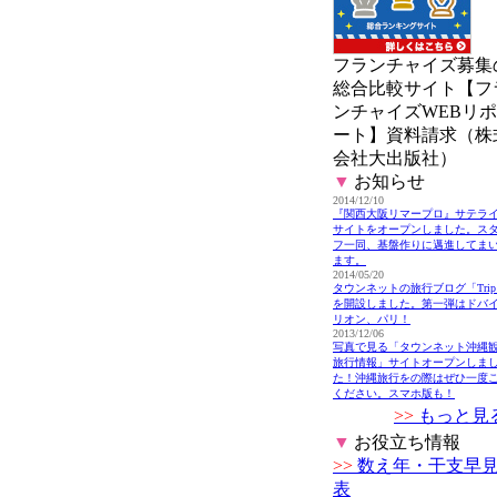
フランチャイズ募集
総合比較サイト【フ
ンチャイズWEBリポ
ート】資料請求（株
会社大出版社）
▼
お知らせ
2014/12/10
『関西大阪リマープロ』サテラ
サイトをオープンしました。ス
フ一同、基盤作りに邁進してま
ます。
2014/05/20
タウンネットの旅行ブログ「Tri
を開設しました。第一弾はドバ
リオン、パリ！
2013/12/06
写真で見る「タウンネット沖縄
旅行情報」サイトオープンしま
た！沖縄旅行をの際はぜひ一度
ください。スマホ版も！
>>
もっと見
▼
お役立ち情報
>>
数え年・干支早
表