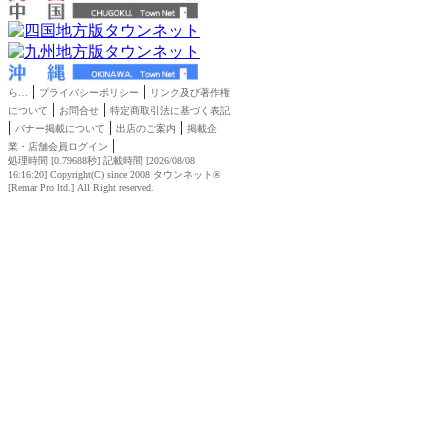
|
|
ら…
プライバシーポリシー
リンク及び著作権
|
|
について
お問合せ
特定商取引法に基づく表記
|
|
|
バナー掲載について
出店のご案内
掲載企
|
業・店舗会員ログイン
処理時間 [0.79688秒] 記載時間 [2026/08/08
16:16:20]
Copyright(C) since 2008
タウンネット®
[
Remar Pro ltd.
] All Right reserved.