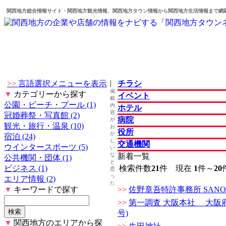
関西地方総合情報サイト・関西地方観光情報、関西地方タウン情報から関西地方生活情報まで網
|
>>
言語選択メニューを表示
チラシ
掲
▼
カテゴリーから探す
イベント
載
公園・ビーチ・プール (1)
内
ホテル
容
冠婚葬祭・写真館 (2)
病院
が
観光・旅行・温泉 (10)
お
役所
か
宿泊 (24)
し
交通機関
ウインタースポーツ (5)
い
な
新着一覧
公共機関・団体 (1)
と
ビジネス (1)
検索件数
21
件 現在
1
件～
20
思
っ
エリア情報 (2)
た
▼
キーワードで探す
>>
佐野章吾特許事務所 SANO & 
>>
第一調査 大阪本社 大阪府公
号)
▼
関西地方のエリアから探