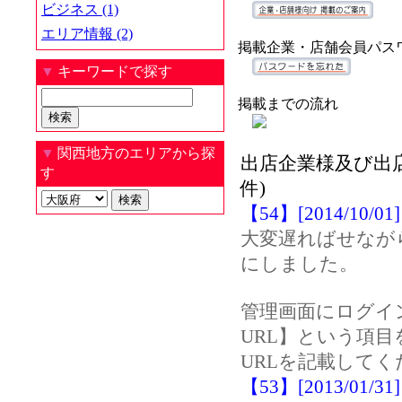
ビジネス (1)
エリア情報 (2)
掲載企業・店舗会員パス
▼
キーワードで探す
掲載までの流れ
▼
関西地方のエリアから探
出店企業様及び出
す
件)
【54】[2014/10/01
大変遅ればせながら
にしました。
管理画面にログイン
URL】という項
URLを記載してく
【53】[2013/0