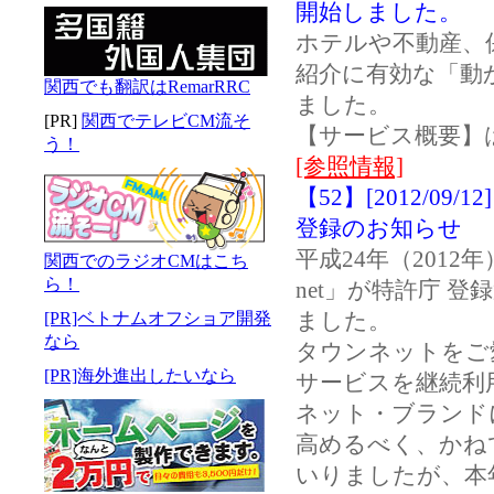
開始しました。
ホテルや不動産、
紹介に有効な「動
関西でも翻訳はRemarRRC
ました。
[PR]
関西でテレビCM流そ
【サービス概要】
う！
[参照情報]
【52】[2012/09
登録のお知らせ
平成24年（2012
関西でのラジオCMはこち
ら！
net」が特許庁 登録
ました。
[PR]ベトナムオフショア開発
なら
タウンネットをご
[PR]海外進出したいなら
サービスを継続利
ネット・ブランド
高めるべく、かね
いりましたが、本