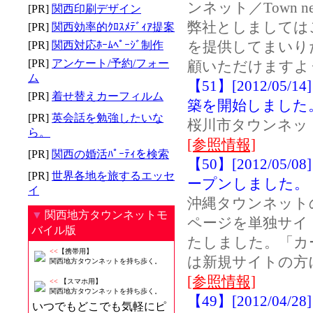
ンネット／Town
[PR]
関西印刷デザイン
弊社としましては
[PR]
関西効率的ｸﾛｽﾒﾃﾞｨｱ提案
を提供してまいり
[PR]
関西対応ﾎｰﾑﾍﾟｰｼﾞ制作
[PR]
アンケート/予約/フォー
顧いただけますよ
ム
【51】[2012/
[PR]
着せ替えカーフィルム
築を開始しました
[PR]
英会話を勉強したいな
桜川市タウンネッ
ら。
[参照情報]
[PR]
関西の婚活ﾊﾟｰﾃｨを検索
【50】[2012/
[PR]
世界各地を旅するエッセ
ープンしました。
イ
沖縄タウンネット
▼
関西地方タウンネットモ
ページを単独サイ
バイル版
たしました。「カ
<<
【携帯用】
は新規サイトの方
関西地方タウンネットを持ち歩く。
[参照情報]
<<
【スマホ用】
関西地方タウンネットを持ち歩く。
【49】[2012/0
いつでもどこでも気軽にピ