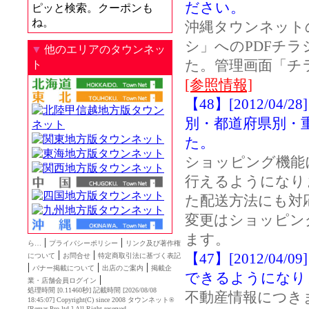
ださい。
ピッと検索。クーポンも
ね。
沖縄タウンネット
シ」へのPDFチ
▼
他のエリアのタウンネッ
た。管理画面「チ
ト
[参照情報]
【48】[2012/0
別・都道府県別・
た。
ショッピング機能
行えるようになり
た配送方法にも対
変更はショッピン
ます。
|
|
ら…
プライバシーポリシー
リンク及び著作権
|
|
【47】[2012/0
について
お問合せ
特定商取引法に基づく表記
|
|
|
バナー掲載について
出店のご案内
掲載企
できるようになり
|
業・店舗会員ログイン
処理時間 [0.11460秒] 記載時間 [2026/08/08
不動産情報につき
18:45:07]
Copyright(C) since 2008
タウンネット®
[
Remar Pro ltd.
] All Right reserved.