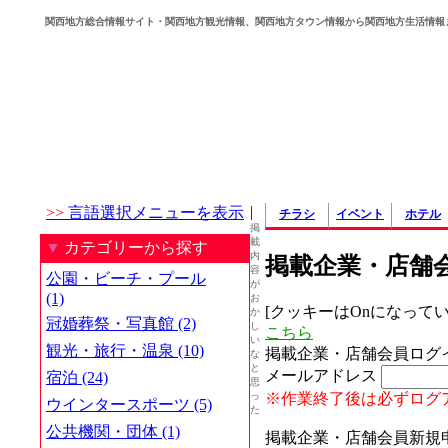
関西地方総合情報サイト・関西地方観光情報、関西地方タウン情報から関西地方生活情報
|
>>
言語選択メニューを表示
チラシ
イベント
ホテル
掲
載
▼
カテゴリーから探す
内
掲載企業・店舗
容
公園・ビーチ・プール
が
(1)
お
[クッキーはOnになって
か
冠婚葬祭・写真館 (2)
し
こちら
い
観光・旅行・温泉 (10)
掲載企業・店舗会員ロ
な
と
メールアドレス
宿泊 (24)
思
※作業終了後は必ずログ
っ
ウインタースポーツ (5)
た
公共機関・団体 (1)
掲載企業・店舗会員新規