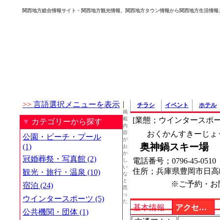
関西地方総合情報サイト・関西地方観光情報、関西地方タウン情報から関西地方生活情報
|
>>
言語選択メニューを表示
チラシ
イベント
ホテル
掲
載
[業態；ウインタースポー
▼
カテゴリーから探す
内
容
おくかんすきーじょ
公園・ビーチ・プール
が
奥神鍋スキー場
(1)
お
か
冠婚葬祭・写真館 (2)
電話番号；0796-45-051
し
い
住所；兵庫県豊岡市日高
観光・旅行・温泉 (10)
な
と
※ご予約・お
宿泊 (24)
思
っ
ウインタースポーツ (5)
た
基本情報
アクセス・地図
公共機関・団体 (1)