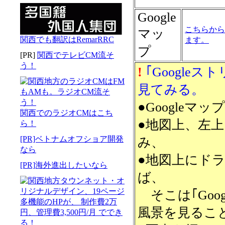
Google
こちらから
マッ
関西でも翻訳はRemarRRC
ます。
プ
[PR]
関西でテレビCM流そ
う！
!
｢Google
見てみる。
●Google
関西でのラジオCMはこち
●地図上、左
ら！
[PR]ベトナムオフショア開発
み、
なら
●地図上にド
[PR]海外進出したいなら
ば、
そこは｢Goo
風景を見るこ