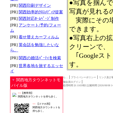
●写真を掴んで
[PR]
関西印刷デザイン
写真が見れる
[PR]
関西効率的ｸﾛｽﾒﾃﾞｨｱ提案
[PR]
関西対応ﾎｰﾑﾍﾟｰｼﾞ制作
実際にその場
[PR]
アンケート/予約/フォー
できます。
ム
●写真右上の
[PR]
着せ替えカーフィルム
[PR]
英会話を勉強したいな
クリーンで、
ら。
｢Google
[PR]
関西の婚活ﾊﾟｰﾃｨを検索
す。
[PR]
世界各地を旅するエッセ
イ
|
|
ら…
プライバシーポリシー
リンク及び
▼
関西地方タウンネットモ
|
舗会員ログイン
バイル版
処理時間 [0.11659秒] 記載時間 [2026/08/08 14
<<
【携帯用】
関西地方タウンネットを持ち歩く。
<<
【スマホ用】
関西地方タウンネットを
持ち歩く。