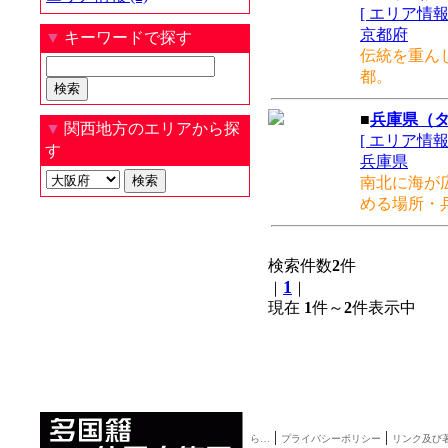
[ エリア情報
京都府
▼
キーワードで探す
伝統を重ん
都。
■
兵庫県（
▼
関西地方のエリアから探
[ エリア情報
す
兵庫県
南北に海が
める場所・
検索件数
2
件
1
｜
｜
現在
1
件～
2
件表示中
|
|
ら…
プライバシーポリシー
リンク及び