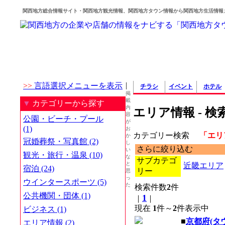
関西地方総合情報サイト・関西地方観光情報、関西地方タウン情報から関西地方生活情報
|
>>
言語選択メニューを表示
チラシ
イベント
ホテル
掲
載
▼
カテゴリーから探す
内
エリア情報 - 検
容
公園・ビーチ・プール
が
(1)
お
カテゴリー検索
「エリ
か
冠婚葬祭・写真館 (2)
し
さらに絞り込む
い
観光・旅行・温泉 (10)
な
サブカテゴ
と
近畿エリア
宿泊 (24)
リー
思
っ
ウインタースポーツ (5)
た
検索件数
2
件
公共機関・団体 (1)
1
｜
｜
現在
1
件～
2
件表示中
ビジネス (1)
■
京都府(タ
エリア情報 (2)