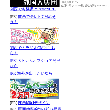
|
舗会員ログイン
処理時間 [0.12798秒] 記載時間 [2026/08/07 21
関西でも翻訳はRemarRRC
[PR]
関西でテレビCM流そ
う！
関西でのラジオCMはこち
ら！
[PR]ベトナムオフショア開発
なら
[PR]海外進出したいなら
[PR]
関西印刷デザイン
[PR]
関西効率的ｸﾛｽﾒﾃﾞｨｱ提案