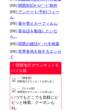
[PR]
関西対応ﾎｰﾑﾍﾟｰｼﾞ制作
[PR]
アンケート/予約/フォー
ム
[PR]
着せ替えカーフィルム
[PR]
英会話を勉強したいな
ら。
[PR]
関西の婚活ﾊﾟｰﾃｨを検索
[PR]
世界各地を旅するエッセ
イ
▼
関西地方タウンネットモ
バイル版
<<
【携帯用】
関西地方タウンネットを持ち歩く。
<<
【スマホ用】
関西地方タウンネットを持ち歩く。
いつでもどこでも気軽にピ
ピッと検索。クーポンも
ね。