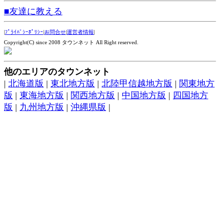
■友達に教える
|
ﾌﾟﾗｲﾊﾞｼｰﾎﾟﾘｼｰ
|
お問合せ
|
運営者情報
|
Copyright(C) since 2008 タウンネット All Right reserved.
他のエリアのタウンネット
|
北海道版
|
東北地方版
|
北陸甲信越地方版
|
関東地方
版
|
東海地方版
|
関西地方版
|
中国地方版
|
四国地方
版
|
九州地方版
|
沖縄県版
|