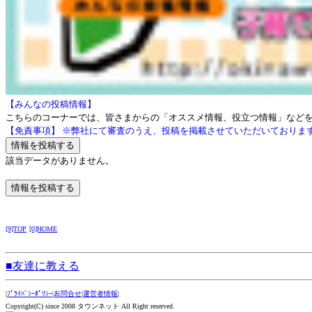
【みんなの投稿情報】
こちらのコーナーでは、皆さまからの「オススメ情報、役立つ情報」など
【免責事項】 ※弊社にて審査のうえ、投稿を掲載させていただいておりま
該当データがありません。
[9]TOP
[0]HOME
■友達に教える
|
ﾌﾟﾗｲﾊﾞｼｰﾎﾟﾘｼｰ
|
お問合せ
|
運営者情報
|
Copyright(C) since 2008 タウンネット All Right reserved.