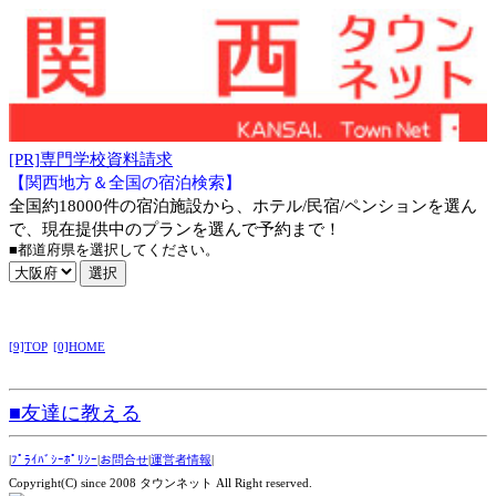
[PR]専門学校資料請求
【関西地方＆全国の宿泊検索】
全国約18000件の宿泊施設から、ホテル/民宿/ペンションを選ん
で、現在提供中のプランを選んで予約まで！
■都道府県を選択してください。
[9]TOP
[0]HOME
■友達に教える
|
ﾌﾟﾗｲﾊﾞｼｰﾎﾟﾘｼｰ
|
お問合せ
|
運営者情報
|
Copyright(C) since 2008 タウンネット All Right reserved.